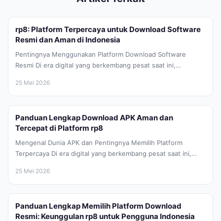
rp8: Platform Terpercaya untuk Download Software
Resmi dan Aman di Indonesia
Pentingnya Menggunakan Platform Download Software
Resmi Di era digital yang berkembang pesat saat ini,
kebutuhan akan perangkat lunak atau software...
25 Mei 2026
Panduan Lengkap Download APK Aman dan
Tercepat di Platform rp8
Mengenal Dunia APK dan Pentingnya Memilih Platform
Terpercaya Di era digital yang berkembang pesat saat ini,
penggunaan perangkat Android telah...
25 Mei 2026
Panduan Lengkap Memilih Platform Download
Resmi: Keunggulan rp8 untuk Pengguna Indonesia